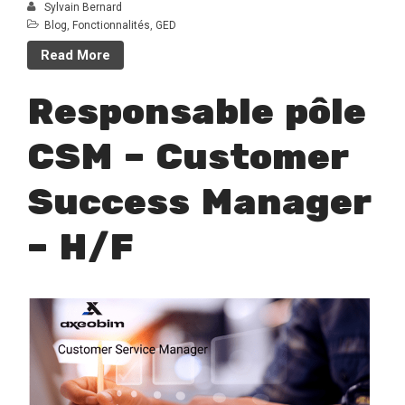
Responsable pôle CSM –
Sylvain Bernard
Customer Success Manager –
Blog
,
Fonctionnalités
,
GED
H/F
Read More
BIM WORLD PARIS 2025
Les tendances du secteur du
Responsable pôle
BTP en 2025
CSM – Customer
Success Manager
– H/F