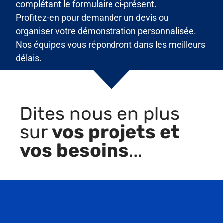
complétant le formulaire ci-présent.
Profitez-en pour demander un devis ou
organiser votre démonstration personnalisée.
Nos équipes vous répondront dans les meilleurs
délais.
Cas Client : La centrale
thermique ATINKOU
Dites nous en plus
La signature électronique : un
atout numérique pour le BTP
sur
vos projets et
Responsable pôle CSM –
vos besoins
...
Customer Success Manager –
H/F
BIM WORLD PARIS 2025
Les tendances du secteur du
BTP en 2025